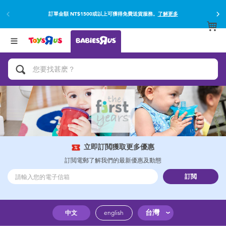
訂單金額 NT$1500或以上可獲得免費送貨服務。
了解更多
返回
返回
分類目錄
品牌
查看所有
網上購買並使用門市取貨在店內取貨。
了解更多
遊戲及活動
嬰兒專用禮品
沐浴及如厠訓練用品
嬰兒及兒童汽車座椅
立即訂閲獲取更多優惠
訂閲電郵了解我們的最新優惠及動態
尿片及濕紙巾
訂閲
餵哺及嬰兒食品
台灣
中文
english