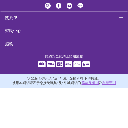
健康及安全用品
關於"R"
幼兒護理、傢俬及睡眠用品
幫助中心
嬰兒手推車
服務
準媽媽
體驗安全的網上購物樂趣
毛巾及床上用品
© 2026
台灣玩具“反”斗城。版權所有 不得轉載。
外遊用品
使用本網站即表示您接受玩具“反”斗城網站的
條款及細則
及
私隱守則
電池
嬰兒及學前玩具