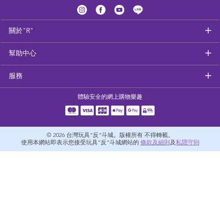
健康及安全用品
關於"R"
幼兒護理、傢俬及睡眠用品
幫助中心
嬰兒手推車
服務
準媽媽
體驗安全的網上購物樂趣
毛巾及床上用品
© 2026
台灣玩具“反”斗城。版權所有 不得轉載。
外遊用品
使用本網站即表示您接受玩具“反”斗城網站的
條款及細則
及
私隱守則
電池
嬰兒及學前玩具