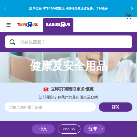
訂單金額 NT$1500或以上可獲得免費送貨服務。
了解更多
返回
返回
分類目錄
品牌
查看所有
網上購買並使用門市取貨在店內取貨。
了解更多
遊戲及活動
嬰兒專用禮品
健康及安全用品
沐浴及如厠訓練用品
嬰兒及兒童汽車座椅
立即訂閲獲取更多優惠
訂閲電郵了解我們的最新優惠及動態
尿片及濕紙巾
訂閲
餵哺及嬰兒食品
台灣
中文
english