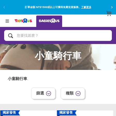
訂單金額 NT$1500或以上可獲得免費送貨服務。
了解更多
返回
返回
分類目錄
品牌
查看所有
網上購買並使用門市取貨在店內取貨。
了解更多
遊戲及活動
嬰兒專用禮品
小童騎行車
沐浴及如厠訓練用品
嬰兒及兒童汽車座椅
小童騎行車
尿片及濕紙巾
篩選
種類
餵哺及嬰兒食品
獨家發售
獨家發售