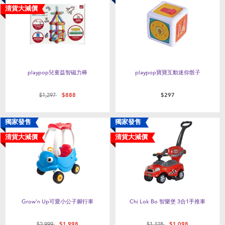
健康及安全用品
清貨大減價
幼兒護理、傢俬及睡眠用品
嬰兒手推車
playpop兒童益智磁力棒
playpop寶寶互動迷你骰子
準媽媽
價格從
至
$1,297
$888
$297
毛巾及床上用品
獨家發售
獨家發售
清貨大減價
清貨大減價
外遊用品
電池
Grow'n Up可愛小公子腳行車
Chi Lok Bo 智樂堡 3合1手推車
嬰兒及學前玩具
價格從
至
價格從
至
$2,999
$1,998
$1,328
$1,098