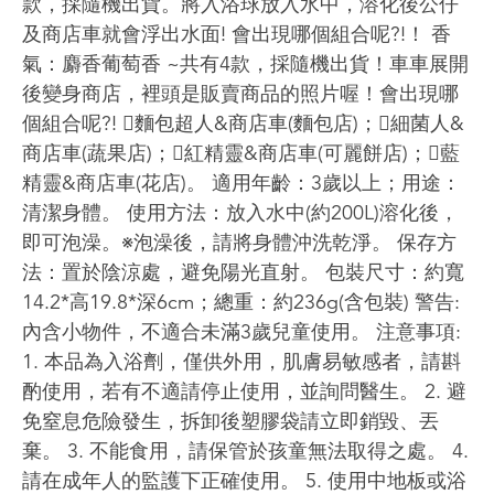
款，採隨機出貨。將入浴球放入水中，溶化後公仔
及商店車就會浮出水面! 會出現哪個組合呢?!！ 香
氣：麝香葡萄香 ~共有4款，採隨機出貨！車車展開
後變身商店，裡頭是販賣商品的照片喔！會出現哪
個組合呢?! 麵包超人&商店車(麵包店)；細菌人&
商店車(蔬果店)；紅精靈&商店車(可麗餅店)；藍
精靈&商店車(花店)。 適用年齡：3歲以上；用途：
清潔身體。 使用方法：放入水中(約200L)溶化後，
即可泡澡。※泡澡後，請將身體沖洗乾淨。 保存方
法：置於陰涼處，避免陽光直射。 包裝尺寸：約寬
14.2*高19.8*深6cm；總重：約236g(含包裝) 警告:
內含小物件，不適合未滿3歲兒童使用。 注意事項:
1. 本品為入浴劑，僅供外用，肌膚易敏感者，請斟
酌使用，若有不適請停止使用，並詢問醫生。 2. 避
免窒息危險發生，拆卸後塑膠袋請立即銷毀、丟
棄。 3. 不能食用，請保管於孩童無法取得之處。 4.
請在成年人的監護下正確使用。 5. 使用中地板或浴