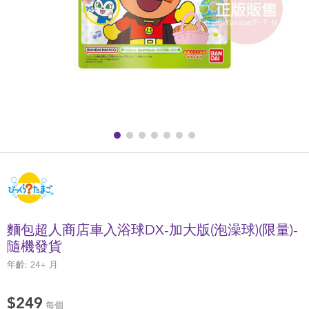
健康及安全用品
幼兒護理、傢俬及睡眠用品
嬰兒手推車
準媽媽
毛巾及床上用品
外遊用品
麵包超人商店車入浴球DX-加大版(泡澡球)(限量)-
電池
隨機發貨
年齡:
24+
月
嬰兒及學前玩具
$249
每個