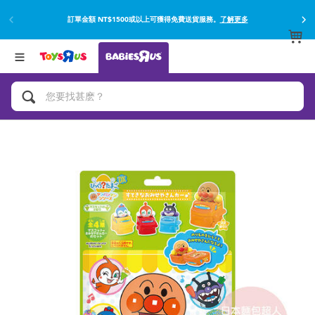
訂單金額 NT$1500或以上可獲得免費送貨服務。
了解更多
返回
返回
分類目錄
品牌
查看所有
網上購買並使用門市取貨在店內取貨。
了解更多
遊戲及活動
嬰兒專用禮品
沐浴及如厠訓練用品
嬰兒及兒童汽車座椅
尿片及濕紙巾
餵哺及嬰兒食品