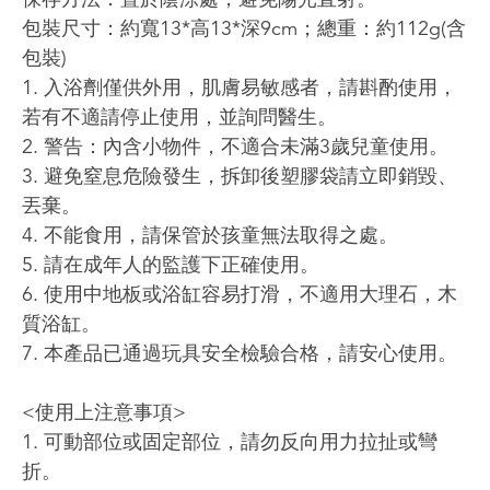
包裝尺寸：約寬13*高13*深9cm；總重：約112g(含
包裝)
1. 入浴劑僅供外用，肌膚易敏感者，請斟酌使用，
若有不適請停止使用，並詢問醫生。
2. 警告：內含小物件，不適合未滿3歲兒童使用。
3. 避免窒息危險發生，拆卸後塑膠袋請立即銷毀、
丟棄。
4. 不能食用，請保管於孩童無法取得之處。
5. 請在成年人的監護下正確使用。
6. 使用中地板或浴缸容易打滑，不適用大理石，木
質浴缸。
7. 本產品已通過玩具安全檢驗合格，請安心使用。
<使用上注意事項>
1. 可動部位或固定部位，請勿反向用力拉扯或彎
折。