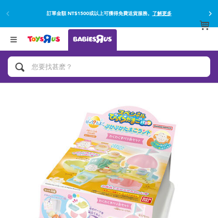
網上購買並使用門市取貨在店內取貨。
了解更多
返回
返回
分類目錄
品牌
查看所有
遊戲及活動
嬰兒專用禮品
沐浴及如厠訓練用品
嬰兒及兒童汽車座椅
尿片及濕紙巾
餵哺及嬰兒食品