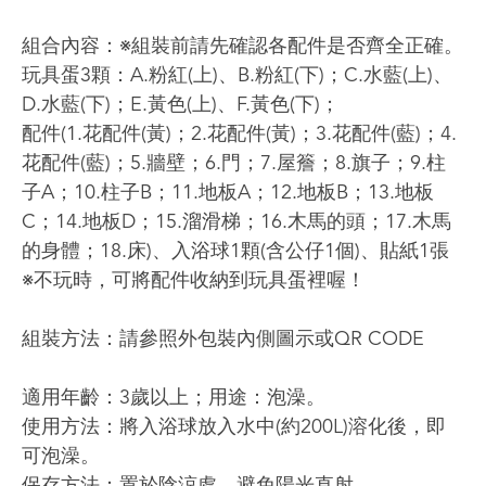
組合內容：※組裝前請先確認各配件是否齊全正確。
玩具蛋3顆：A.粉紅(上)、B.粉紅(下)；C.水藍(上)、
D.水藍(下)；E.黃色(上)、F.黃色(下)；
配件(1.花配件(黃)；2.花配件(黃)；3.花配件(藍)；4.
花配件(藍)；5.牆壁；6.門；7.屋簷；8.旗子；9.柱
子A；10.柱子B；11.地板A；12.地板B；13.地板
C；14.地板D；15.溜滑梯；16.木馬的頭；17.木馬
的身體；18.床)、入浴球1顆(含公仔1個)、貼紙1張
※不玩時，可將配件收納到玩具蛋裡喔！
組裝方法：請參照外包裝內側圖示或QR CODE
適用年齡：3歲以上；用途：泡澡。
使用方法：將入浴球放入水中(約200L)溶化後，即
可泡澡。
保存方法：置於陰涼處，避免陽光直射。