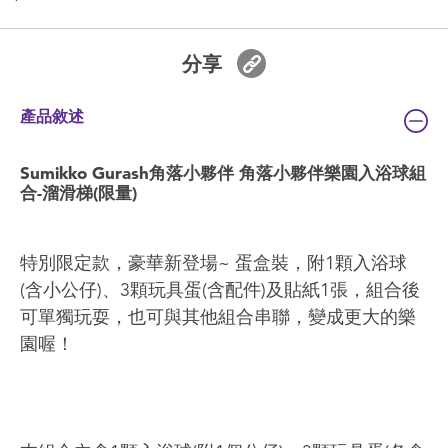
分享
產品敘述
Sumikko Gurash角落小夥伴 角落小夥伴樂園入浴球組
合-溜滑梯(限量)
特別限定款，豪華新登場~ 蛋盒裝，附1顆入浴球
(含小公仔)、3顆玩具蛋(含配件)及貼紙1張，組合後
可單獨玩耍，也可與其他組合串聯，變成更大的樂
園喔！