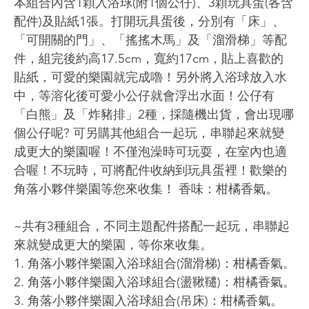
本組合內含1顆入浴球(附1個公仔)、3顆玩具蛋(各含
配件)及貼紙1張。打開玩具蛋後，分別有「床」、
「可開關的門」、「搖搖木馬」及「溜滑梯」等配
件，組完後約高17.5cm，寬約17cm，貼上喜歡的
貼紙，可愛的樂園就完成嚕！另外將入浴球放入水
中，等溶化後可愛小公仔就會浮出水面！公仔有
「白熊」及「炸豬排」2種，採隨機出貨，會出現哪
個公仔呢? 可另購其他組合一起玩，串聯起來就變
成更大的樂園喔！不僅泡澡時可玩耍，在室內也適
合喔！不玩時，可將配件收納到玩具蛋裡！歡樂的
角落小夥伴樂園等您來收集！ 香味：柑橘香氣。
~共有3種組合，不同主題配件搭配一起玩，串聯起
來就變成更大的樂園，等你來收集。
1. 角落小夥伴樂園入浴球組合(溜滑梯)：柑橘香氣。
2. 角落小夥伴樂園入浴球組合(盪鞦韆)：柑橘香氣。
3. 角落小夥伴樂園入浴球組合(吊床)：柑橘香氣。