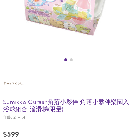
健康及安全用品
幼兒護理、傢俬及睡眠用品
嬰兒手推車
準媽媽
毛巾及床上用品
外遊用品
Sumikko Gurash角落小夥伴 角落小夥伴樂園入
電池
浴球組合-溜滑梯(限量)
年齡:
24+
月
嬰兒及學前玩具
$599