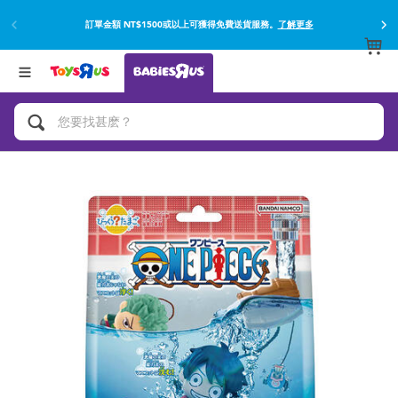
訂單金額 NT$1500或以上可獲得免費送貨服務。
了解更多
返回
返回
分類目錄
品牌
查看所有
網上購買並使用門市取貨在店內取貨。
了解更多
遊戲及活動
嬰兒專用禮品
沐浴及如厠訓練用品
嬰兒及兒童汽車座椅
尿片及濕紙巾
餵哺及嬰兒食品