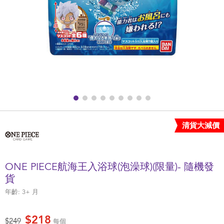
健康及安全用品
幼兒護理、傢俬及睡眠用品
嬰兒手推車
準媽媽
毛巾及床上用品
清貨大減價
外遊用品
ONE PIECE航海王入浴球(泡澡球)(限量)- 隨機發
電池
貨
年齡:
3+
月
嬰兒及學前玩具
$218
價格從
至
$249
每個