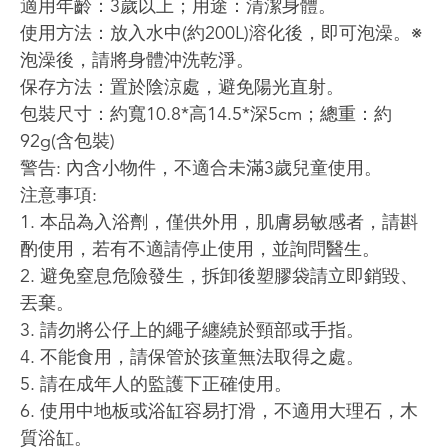
適用年齡：3歲以上；用途：清潔身體。
使用方法：放入水中(約200L)溶化後，即可泡澡。※
泡澡後，請將身體沖洗乾淨。
保存方法：置於陰涼處，避免陽光直射。
包裝尺寸：約寬10.8*高14.5*深5cm；總重：約
92g(含包裝)
警告: 內含小物件，不適合未滿3歲兒童使用。
注意事項:
1. 本品為入浴劑，僅供外用，肌膚易敏感者，請斟
酌使用，若有不適請停止使用，並詢問醫生。
2. 避免窒息危險發生，拆卸後塑膠袋請立即銷毀、
丟棄。
3. 請勿將公仔上的繩子纏繞於頸部或手指。
4. 不能食用，請保管於孩童無法取得之處。
5. 請在成年人的監護下正確使用。
6. 使用中地板或浴缸容易打滑，不適用大理石，木
質浴缸。