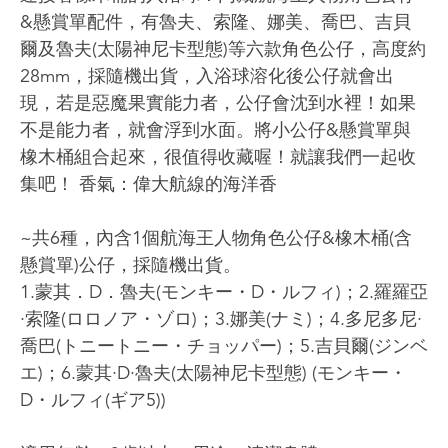
&懸賞單配件，有魯夫、索隆、娜美、喬巴、吉貝
爾及魯夫(太陽神尼卡型態)等六款角色公仔，高度約
28mm，採隨機出貨，入浴球溶化後公仔就會出
現，若是惡魔果實能力者，公仔會沈到水裡！如果
不是能力者，就會浮到水面。將小公仔&懸賞單與
橡木桶組合起來，很值得收藏喔！就讓我們一起收
集吧！ 香氣：偉大航線的海洋香
~共6種，內含1個航海王人物角色公仔&橡木桶(含
懸賞單)公仔，採隨機出貨。
1.蒙其．D．魯夫(モンキー・D・ルフィ)；2.羅羅亞
·索隆(ロロノア・ゾロ)；3.娜美(ナミ)；4.多尼多尼·
喬巴(トニートニー・チョッパー)；5.吉貝爾(ジンベ
エ)；6.蒙其·D·魯夫(太陽神尼卡型態) (モンキー・
D・ルフィ(ギア5))