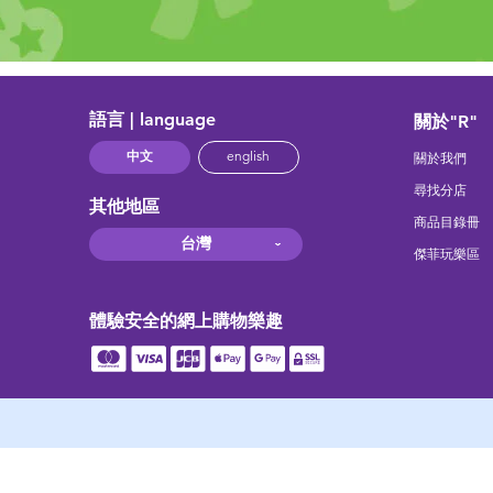
語言 | language
關於"R"
中文
english
關於我們
尋找分店
其他地區
商品目錄冊
台灣
傑菲玩樂區
體驗安全的網上購物樂趣