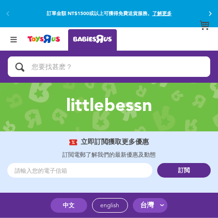
訂單金額 NT$1500或以上可獲得免費送貨服務。
了解更多
返回
返回
分類目錄
品牌
查看所有
網上購買並使用門市取貨在店內取貨。
了解更多
遊戲及活動
嬰兒專用禮品
littlebessn
沐浴及如厠訓練用品
嬰兒及兒童汽車座椅
立即訂閲獲取更多優惠
訂閲電郵了解我們的最新優惠及動態
尿片及濕紙巾
訂閲
餵哺及嬰兒食品
台灣
中文
english