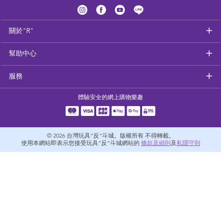
健康及安全用品
關於"R"
幼兒護理、傢俬及睡眠用品
幫助中心
嬰兒手推車
服務
準媽媽
體驗安全的網上購物樂趣
毛巾及床上用品
© 2026
台灣玩具“反”斗城。版權所有 不得轉載。
外遊用品
使用本網站即表示您接受玩具“反”斗城網站的
條款及細則
及
私隱守則
電池
嬰兒及學前玩具