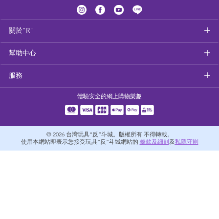
健康及安全用品
關於"R"
幼兒護理、傢俬及睡眠用品
幫助中心
嬰兒手推車
服務
準媽媽
體驗安全的網上購物樂趣
毛巾及床上用品
© 2026
台灣玩具“反”斗城。版權所有 不得轉載。
外遊用品
使用本網站即表示您接受玩具“反”斗城網站的
條款及細則
及
私隱守則
電池
嬰兒及學前玩具