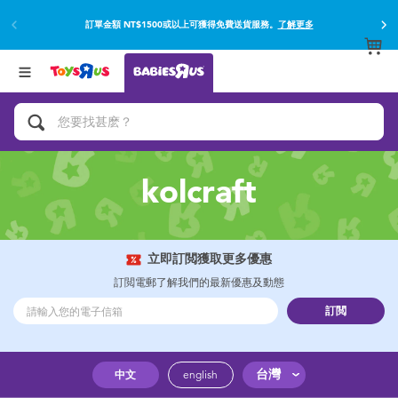
訂單金額 NT$1500或以上可獲得免費送貨服務。
了解更多
返回
返回
分類目錄
品牌
查看所有
網上購買並使用門市取貨在店內取貨。
了解更多
遊戲及活動
嬰兒專用禮品
kolcraft
沐浴及如厠訓練用品
嬰兒及兒童汽車座椅
立即訂閲獲取更多優惠
訂閲電郵了解我們的最新優惠及動態
尿片及濕紙巾
訂閲
餵哺及嬰兒食品
台灣
中文
english