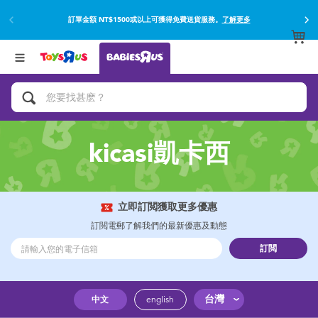
訂單金額 NT$1500或以上可獲得免費送貨服務。
了解更多
返回
返回
分類目錄
品牌
查看所有
網上購買並使用門市取貨在店內取貨。
了解更多
遊戲及活動
嬰兒專用禮品
kicasi凱卡西
沐浴及如厠訓練用品
嬰兒及兒童汽車座椅
立即訂閲獲取更多優惠
訂閲電郵了解我們的最新優惠及動態
尿片及濕紙巾
訂閲
餵哺及嬰兒食品
台灣
中文
english