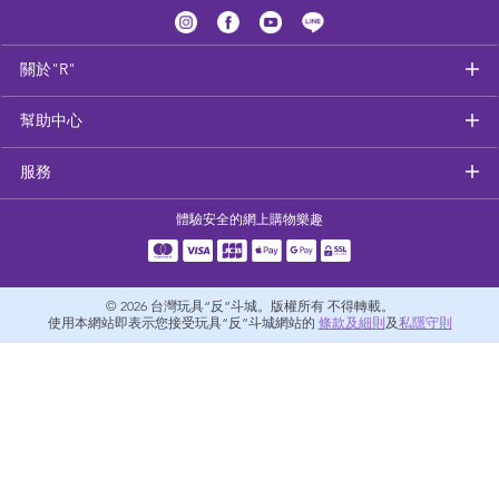
健康及安全用品
關於"R"
幼兒護理、傢俬及睡眠用品
幫助中心
嬰兒手推車
服務
準媽媽
體驗安全的網上購物樂趣
毛巾及床上用品
© 2026
台灣玩具“反”斗城。版權所有 不得轉載。
外遊用品
使用本網站即表示您接受玩具“反”斗城網站的
條款及細則
及
私隱守則
電池
嬰兒及學前玩具