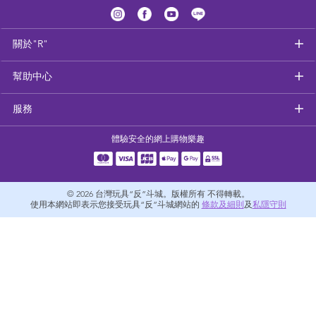
健康及安全用品
關於"R"
幼兒護理、傢俬及睡眠用品
幫助中心
嬰兒手推車
服務
準媽媽
體驗安全的網上購物樂趣
毛巾及床上用品
© 2026
台灣玩具“反”斗城。版權所有 不得轉載。
外遊用品
使用本網站即表示您接受玩具“反”斗城網站的
條款及細則
及
私隱守則
電池
嬰兒及學前玩具