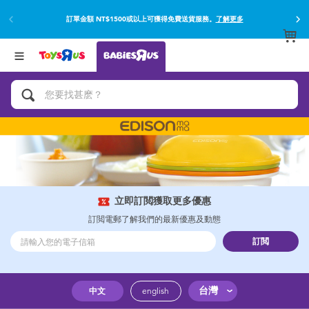
訂單金額 NT$1500或以上可獲得免費送貨服務。
了解更多
返回
返回
分類目錄
品牌
查看所有
網上購買並使用門市取貨在店內取貨。
了解更多
遊戲及活動
嬰兒專用禮品
沐浴及如厠訓練用品
嬰兒及兒童汽車座椅
立即訂閲獲取更多優惠
訂閲電郵了解我們的最新優惠及動態
尿片及濕紙巾
訂閲
餵哺及嬰兒食品
台灣
中文
english