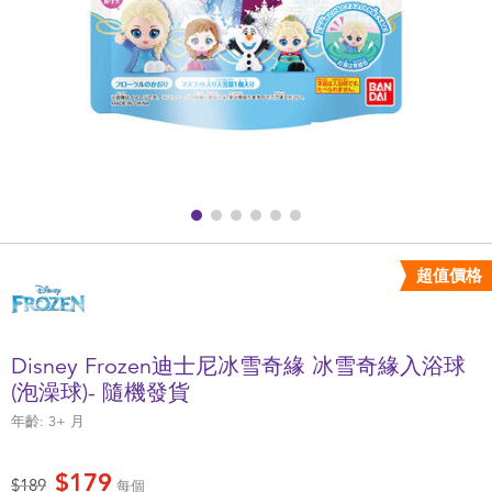
健康及安全用品
幼兒護理、傢俬及睡眠用品
嬰兒手推車
準媽媽
毛巾及床上用品
超值價格
外遊用品
Disney Frozen迪士尼冰雪奇緣 冰雪奇緣入浴球
電池
(泡澡球)- 隨機發貨
年齡:
3+
月
嬰兒及學前玩具
$179
價格從
至
$189
每個