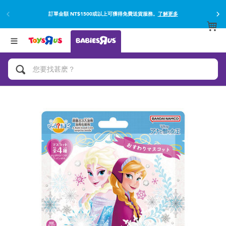
訂單金額 NT$1500或以上可獲得免費送貨服務。
了解更多
返回
返回
分類目錄
品牌
查看所有
網上購買並使用門市取貨在店內取貨。
了解更多
遊戲及活動
嬰兒專用禮品
沐浴及如厠訓練用品
嬰兒及兒童汽車座椅
尿片及濕紙巾
餵哺及嬰兒食品