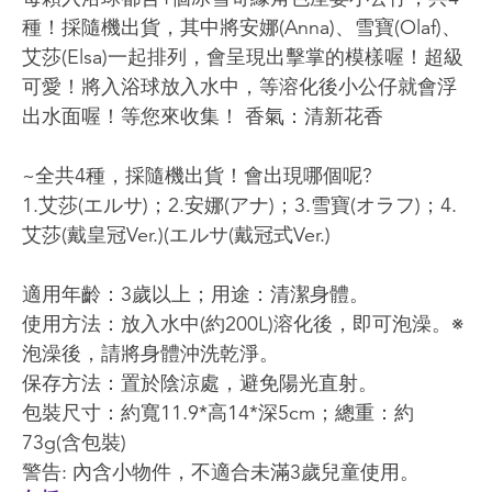
種！採隨機出貨，其中將安娜(Anna)、雪寶(Olaf)、
艾莎(Elsa)一起排列，會呈現出擊掌的模樣喔！超級
可愛！將入浴球放入水中，等溶化後小公仔就會浮
出水面喔！等您來收集！ 香氣：清新花香
~全共4種，採隨機出貨！會出現哪個呢?
1.艾莎(エルサ)；2.安娜(アナ)；3.雪寶(オラフ)；4.
艾莎(戴皇冠Ver.)(エルサ(戴冠式Ver.)
適用年齡：3歲以上；用途：清潔身體。
使用方法：放入水中(約200L)溶化後，即可泡澡。※
泡澡後，請將身體沖洗乾淨。
保存方法：置於陰涼處，避免陽光直射。
包裝尺寸：約寬11.9*高14*深5cm；總重：約
73g(含包裝)
警告: 內含小物件，不適合未滿3歲兒童使用。