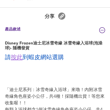
分享
產品敘述
Disney Frozen迪士尼冰雪奇緣 冰雪奇緣入浴球(泡澡
球)- 隨機發貨
請
按此
到蝦皮網站選購
「迪士尼系列：冰雪奇緣入浴球」來嚕！內附冰雪
奇緣角色座姿小公仔，共4種！採隨機出貨！等您來
收集喔！！
每顆入浴球都含1個冰雪奇緣角色座姿小公仔，共4