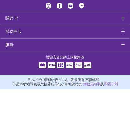
健康及安全用品
關於"R"
幼兒護理、傢俬及睡眠用品
幫助中心
嬰兒手推車
服務
準媽媽
體驗安全的網上購物樂趣
毛巾及床上用品
© 2026
台灣玩具“反”斗城。版權所有 不得轉載。
外遊用品
使用本網站即表示您接受玩具“反”斗城網站的
條款及細則
及
私隱守則
電池
嬰兒及學前玩具