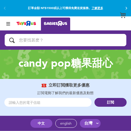
訂單金額 NT$1500或以上可獲得免費送貨服務。
了解更多
返回
返回
分類目錄
品牌
查看所有
網上購買並使用門市取貨在店內取貨。
了解更多
遊戲及活動
嬰兒專用禮品
candy pop糖果甜心
沐浴及如厠訓練用品
嬰兒及兒童汽車座椅
立即訂閲獲取更多優惠
訂閲電郵了解我們的最新優惠及動態
尿片及濕紙巾
訂閲
餵哺及嬰兒食品
台灣
中文
english