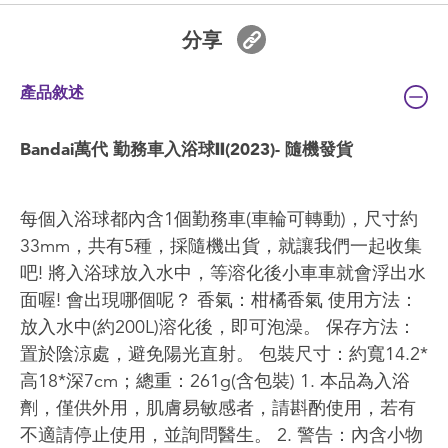
分享
產品敘述
Bandai萬代 勤務車入浴球Ⅱ(2023)- 隨機發貨
每個入浴球都內含1個勤務車(車輪可轉動)，尺寸約
33mm，共有5種，採隨機出貨，就讓我們一起收集
吧! 將入浴球放入水中，等溶化後小車車就會浮出水
面喔! 會出現哪個呢？ 香氣：柑橘香氣 使用方法：
放入水中(約200L)溶化後，即可泡澡。 保存方法：
置於陰涼處，避免陽光直射。 包裝尺寸：約寬14.2*
高18*深7cm；總重：261g(含包裝) 1. 本品為入浴
劑，僅供外用，肌膚易敏感者，請斟酌使用，若有
不適請停止使用，並詢問醫生。 2. 警告：內含小物