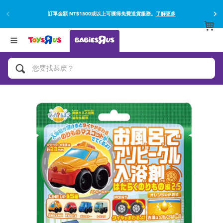
訂單金額 NT$1500或以上可獲得免費送貨服務。
了解更多
返回
返回
分類目錄
品牌
查看所有
網上購買並使用門市取貨在店內取貨。
了解更多
遊戲及活動
嬰兒專用禮品
沐浴及如厠訓練用品
嬰兒及兒童汽車座椅
尿片及濕紙巾
餵哺及嬰兒食品