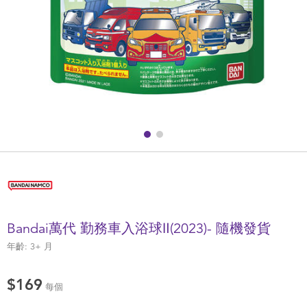
健康及安全用品
幼兒護理、傢俬及睡眠用品
嬰兒手推車
準媽媽
毛巾及床上用品
外遊用品
Bandai萬代 勤務車入浴球Ⅱ(2023)- 隨機發貨
電池
年齡:
3+
月
嬰兒及學前玩具
$169
每個