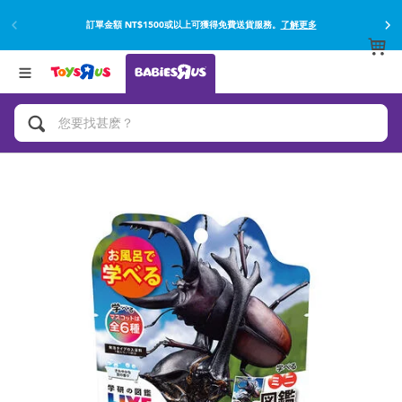
訂單金額 NT$1500或以上可獲得免費送貨服務。
了解更多
返回
返回
分類目錄
品牌
查看所有
網上購買並使用門市取貨在店內取貨。
了解更多
遊戲及活動
嬰兒專用禮品
沐浴及如厠訓練用品
嬰兒及兒童汽車座椅
尿片及濕紙巾
餵哺及嬰兒食品