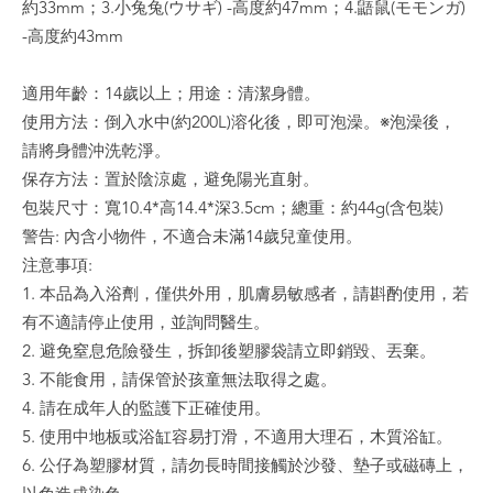
約33mm；3.小兔兔(ウサギ) -高度約47mm；4.鼯鼠(モモンガ)
-高度約43mm
適用年齡：14歲以上；用途：清潔身體。
使用方法：倒入水中(約200L)溶化後，即可泡澡。※泡澡後，
請將身體沖洗乾淨。
保存方法：置於陰涼處，避免陽光直射。
包裝尺寸：寬10.4*高14.4*深3.5cm；總重：約44g(含包裝)
警告: 內含小物件，不適合未滿14歲兒童使用。
注意事項:
1. 本品為入浴劑，僅供外用，肌膚易敏感者，請斟酌使用，若
有不適請停止使用，並詢問醫生。
2. 避免窒息危險發生，拆卸後塑膠袋請立即銷毀、丟棄。
3. 不能食用，請保管於孩童無法取得之處。
4. 請在成年人的監護下正確使用。
5. 使用中地板或浴缸容易打滑，不適用大理石，木質浴缸。
6. 公仔為塑膠材質，請勿長時間接觸於沙發、墊子或磁磚上，