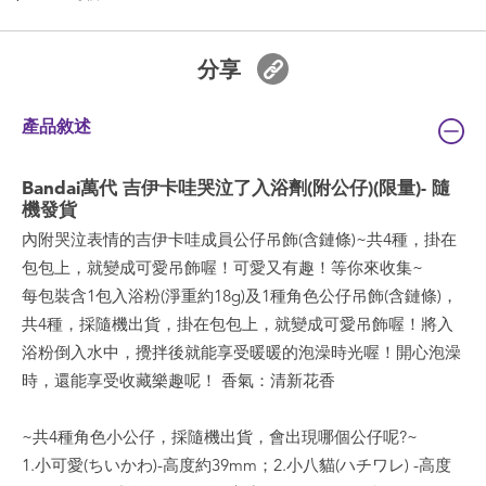
分享
產品敘述
Bandai萬代 吉伊卡哇哭泣了入浴劑(附公仔)(限量)- 隨
機發貨
內附哭泣表情的吉伊卡哇成員公仔吊飾(含鏈條)~共4種，掛在
包包上，就變成可愛吊飾喔！可愛又有趣！等你來收集~
每包裝含1包入浴粉(淨重約18g)及1種角色公仔吊飾(含鏈條)，
共4種，採隨機出貨，掛在包包上，就變成可愛吊飾喔！將入
浴粉倒入水中，攪拌後就能享受暖暖的泡澡時光喔！開心泡澡
時，還能享受收藏樂趣呢！ 香氣：清新花香
~共4種角色小公仔，採隨機出貨，會出現哪個公仔呢?~
1.小可愛(ちいかわ)-高度約39mm；2.小八貓(ハチワレ) -高度