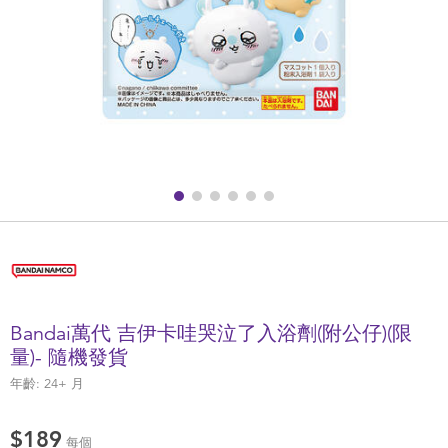
健康及安全用品
幼兒護理、傢俬及睡眠用品
嬰兒手推車
準媽媽
毛巾及床上用品
外遊用品
Bandai萬代 吉伊卡哇哭泣了入浴劑(附公仔)(限
電池
量)- 隨機發貨
年齡:
24+
月
嬰兒及學前玩具
$189
每個