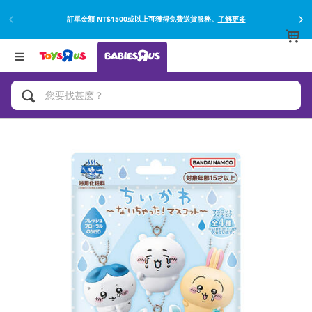
訂單金額 NT$1500或以上可獲得免費送貨服務。
了解更多
返回
返回
分類目錄
品牌
查看所有
網上購買並使用門市取貨在店內取貨。
了解更多
遊戲及活動
嬰兒專用禮品
沐浴及如厠訓練用品
嬰兒及兒童汽車座椅
尿片及濕紙巾
餵哺及嬰兒食品