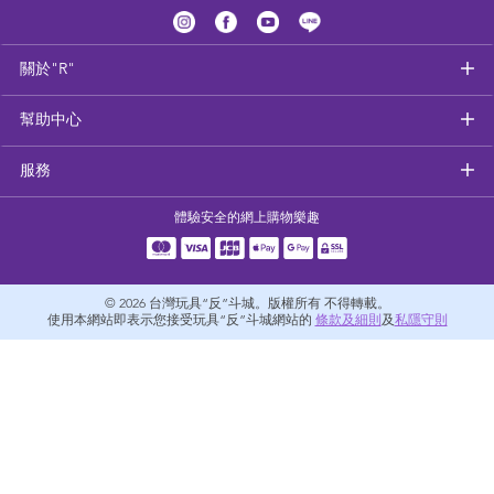
健康及安全用品
關於"R"
幼兒護理、傢俬及睡眠用品
幫助中心
嬰兒手推車
服務
準媽媽
體驗安全的網上購物樂趣
毛巾及床上用品
© 2026
台灣玩具“反”斗城。版權所有 不得轉載。
外遊用品
使用本網站即表示您接受玩具“反”斗城網站的
條款及細則
及
私隱守則
電池
嬰兒及學前玩具