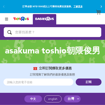
訂單金額 NT$1500或以上可獲得免費送貨服務。
了解更多
返回
返回
分類目錄
品牌
查看所有
網上購買並使用門市取貨在店內取貨。
了解更多
遊戲及活動
嬰兒專用禮品
asakuma toshio朝隈俊男
沐浴及如厠訓練用品
嬰兒及兒童汽車座椅
立即訂閲獲取更多優惠
訂閲電郵了解我們的最新優惠及動態
尿片及濕紙巾
訂閲
餵哺及嬰兒食品
台灣
中文
english