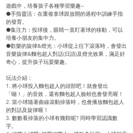
遊戲中，培養孩子各種學習樂趣~
●手指靈活：在重複拿球跟放開的過程中訓練手指
的發育。
●集注力：投球後，眼睛一直盯著球的移動，可以
培養小朋友的集中力。
●歡樂的旋律&燈光：小球從上往下滾落時，會發出
音樂旋律&麵包超人對話(日語)及燈光效果，滿足好
奇心，提升孩子玩耍樂趣。
玩法介紹：
1. 將小球投入麵包超人的頭部吧！就會發出
「嘣！」的音效，還有麵包超人臉頰也會發亮喔！
2. 當小球隨著曲線滾動掉落時，也會播放麵包超人
的對話及旋律喔！
3. 數數看掉落的小球有幾顆呢? 同時學習認識數
字。