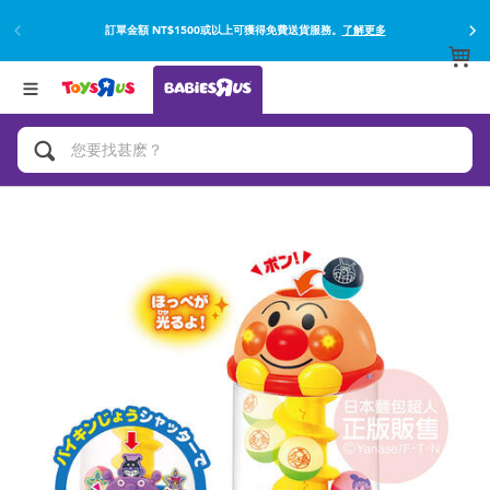
訂單金額 NT$1500或以上可獲得免費送貨服務。
了解更多
返回
返回
分類目錄
品牌
查看所有
網上購買並使用門市取貨在店內取貨。
了解更多
遊戲及活動
嬰兒專用禮品
沐浴及如厠訓練用品
嬰兒及兒童汽車座椅
尿片及濕紙巾
餵哺及嬰兒食品