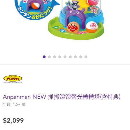
健康及安全用品
幼兒護理、傢俬及睡眠用品
嬰兒手推車
準媽媽
毛巾及床上用品
外遊用品
Anpanman NEW 抓抓滾滾聲光轉轉塔(含特典)
電池
年齡:
1.5+
歲
嬰兒及學前玩具
$2,099