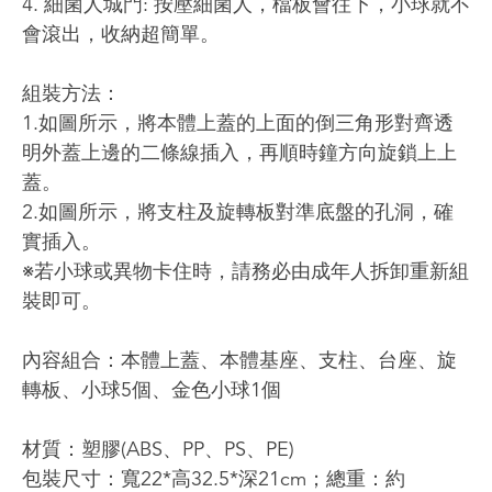
4. 細菌人城門: 按壓細菌人，檔板會往下，小球就不
會滾出，收納超簡單。
組裝方法：
1.如圖所示，將本體上蓋的上面的倒三角形對齊透
明外蓋上邊的二條線插入，再順時鐘方向旋鎖上上
蓋。
2.如圖所示，將支柱及旋轉板對準底盤的孔洞，確
實插入。
※若小球或異物卡住時，請務必由成年人拆卸重新組
裝即可。
內容組合：本體上蓋、本體基座、支柱、台座、旋
轉板、小球5個、金色小球1個
材質：塑膠(ABS、PP、PS、PE)
包裝尺寸：寬22*高32.5*深21cm；總重：約