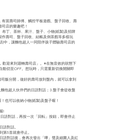
效，有當壽司師傅、觸控平板遊戲、盤子回收、壽
壽司店的樂趣吧！
、布丁、茶杯、果汁、盤子、小物(紙製)及招牌
製作壽司、盤子回收、結帳及倒茶戲等多樣玩
語)中，讓麵包超人一同陪伴孩子體驗壽司店的
，歡迎來到迴轉壽司店」。※在無音效的狀態下
源會自動切至OFF。想玩時，只需重新切換開關即
壽司飯分開，做好的壽司放到盤內，就可以拿到
效及麵包超人伙伴們的日語對話；3.盤子會從收盤
！也可以收納小物(紙製)及盤子喔！
喔!
」的日語對話，再按一次「回転」按鈕，即會停止
人日語對話。
，到第5首就會停止。
人日語對話後，會再次發出「嗶」聲及細菌人及紅