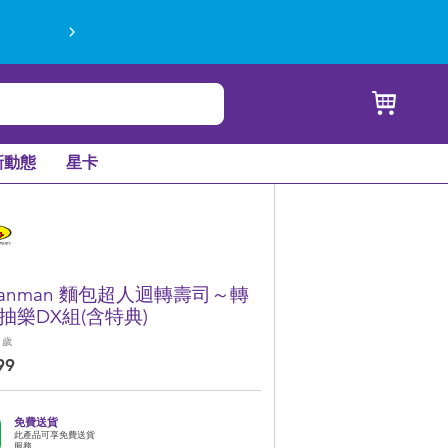
新動態
星卡
panman 麵包超人迴轉壽司～轉
抽樂DX組(含特典)
歲
99
免費送貨
此產品可享免費送貨
服務