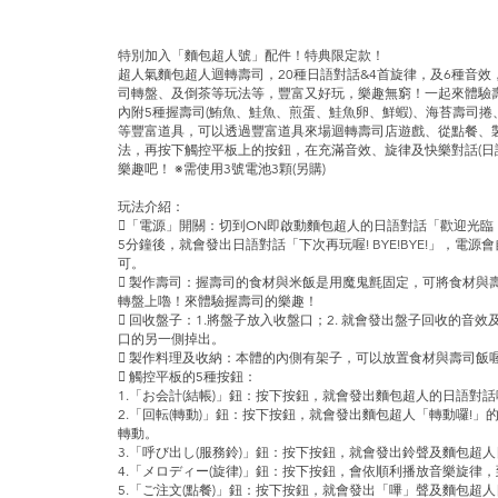
特別加入「麵包超人號」配件！特典限定款！
超人氣麵包超人迴轉壽司，20種日語對話&4首旋律，及6種音
司轉盤、及倒茶等玩法等，豐富又好玩，樂趣無窮！一起來體驗
內附5種握壽司(鮪魚、鮭魚、煎蛋、鮭魚卵、鮮蝦)、海苔壽司捲
等豐富道具，可以透過豐富道具來場迴轉壽司店遊戲、從點餐、
法，再按下觸控平板上的按鈕，在充滿音效、旋律及快樂對話(日
樂趣吧！ ※需使用3號電池3顆(另購)
玩法介紹：
「電源」開關：切到ON即啟動麵包超人的日語對話「歡迎光臨
5分鐘後，就會發出日語對話「下次再玩喔! BYE!BYE!」，電
可。
 製作壽司：握壽司的食材與米飯是用魔鬼氈固定，可將食材與
轉盤上嚕！來體驗握壽司的樂趣！
 回收盤子：1.將盤子放入收盤口；2. 就會發出盤子回收的音
口的另一側掉出。
 製作料理及收納：本體的內側有架子，可以放置食材與壽司飯喔
 觸控平板的5種按鈕：
1.「お会計(結帳)」鈕：按下按鈕，就會發出麵包超人的日語對話
2.「回転(轉動)」鈕：按下按鈕，就會發出麵包超人「轉動囉!
轉動。
3.「呼び出し(服務鈴)」鈕：按下按鈕，就會發出鈴聲及麵包超
4.「メロディー(旋律)」鈕：按下按鈕，會依順利播放音樂旋律
5.「ご注文(點餐)」鈕：按下按鈕，就會發出「嗶」聲及麵包超