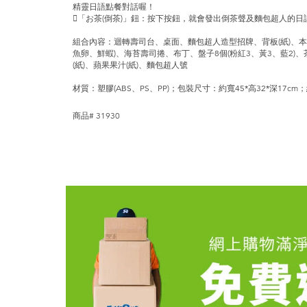
精靈日語點餐對話喔！
「お茶(倒茶)」鈕：按下按鈕，就會發出倒茶聲及麵包超人的日
組合內容：迴轉壽司台、桌面、麵包超人造型招牌、背板(紙)、
魚卵、鮮蝦)、海苔壽司捲、布丁、盤子8個(粉紅3、黃3、藍2)、
(紙)、蘋果果汁(紙)、麵包超人號
材質：塑膠(ABS、PS、PP)；包裝尺寸：約寬45*高32*深17cm；
商品# 31930