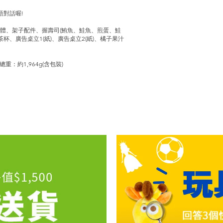
語對話喔!
本體、架子配件、握壽司(鮪魚、鮭魚、煎蛋、鮭
茶杯、廣告桌立1(紙)、廣告桌立2(紙)、橘子果汁
總重：約1,964g(含包裝)