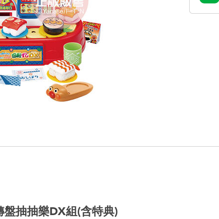
轉盤抽抽樂DX組(含特典)