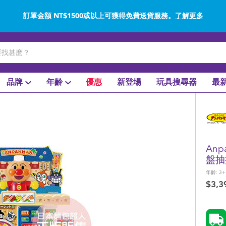
訂單金額 NT$1500或以上可獲得免費送貨服務。
了解更多
網上購買並使用門市取貨在店內取貨。
了解更多
品牌
年齡
優惠
新登場
玩具搜尋器
最
An
盤抽
年齡:
3+
$3,3