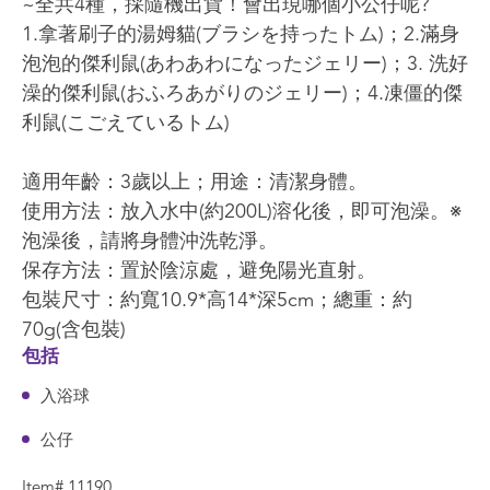
~全共4種，採隨機出貨！會出現哪個小公仔呢?
1.拿著刷子的湯姆貓(ブラシを持ったトム)；2.滿身
泡泡的傑利鼠(あわあわになったジェリー)；3. 洗好
澡的傑利鼠(おふろあがりのジェリー)；4.凍僵的傑
利鼠(こごえているトム)
適用年齡：3歲以上；用途：清潔身體。
使用方法：放入水中(約200L)溶化後，即可泡澡。※
泡澡後，請將身體沖洗乾淨。
保存方法：置於陰涼處，避免陽光直射。
包裝尺寸：約寬10.9*高14*深5cm；總重：約
70g(含包裝)
包括
入浴球
公仔
Item# 11190