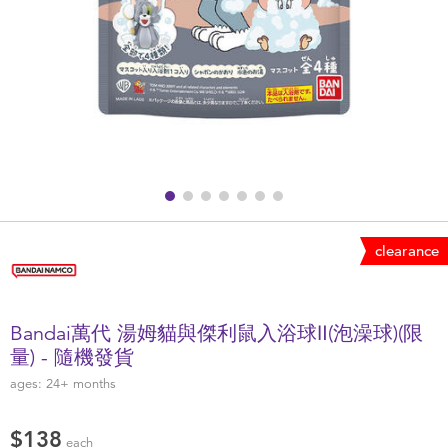
Health & Safety
Nursery Furniture & Sleep
Strollers
Maternity
Towels & Bedding
clearance
Travel Accessories
Bandai萬代 湯姆貓與傑利鼠入浴球Ⅱ(泡澡球)(限
Batteries
量) - 隨機發貨
ages:
24+
months
Baby & Toddler Toys
$138
each