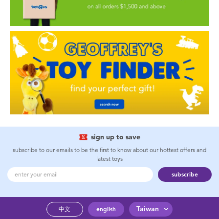
sign up to save
subscribe to our emails to be the first to know about our hottest offers and
latest toys
subscribe
Taiwan
中文
english